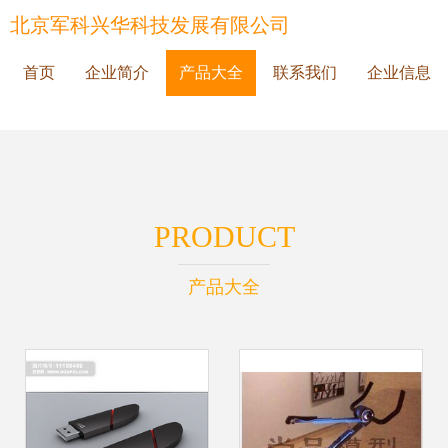
北京军科兴华科技发展有限公司
首页
企业简介
产品大全
联系我们
企业信息
PRODUCT
产品大全