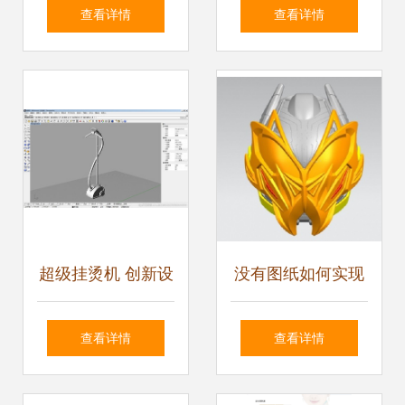
具建模与产品创新
品与模型设计素材
查看详情
查看详情
中的应用
资源库
超级挂烫机 创新设
没有图纸如何实现
计引领家居熨烫新
产品抄数设计与模
查看详情
查看详情
革命
型重建