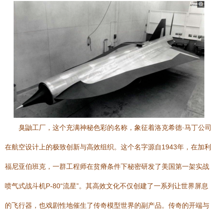
臭鼬工厂，这个充满神秘色彩的名称，象征着洛克希德·马丁公司
在航空设计上的极致创新与高效组织。这个名字源自1943年，在加利
福尼亚伯班克，一群工程师在贫瘠条件下秘密研发了美国第一架实战
喷气式战斗机P-80“流星”。其高效文化不仅创建了一系列让世界屏息
的飞行器，也戏剧性地催生了传奇模型世界的副产品。传奇的开端与